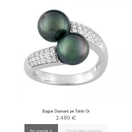
options
peuvent
être
choisies
sur
la
page
du
produit
Bague Diamant pe.Tahiti Or
2.480
€
En savoir +
Choix des options