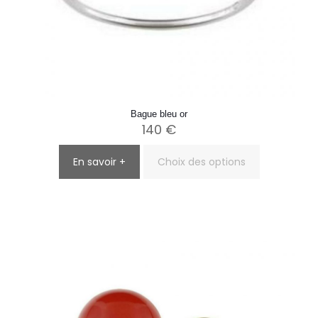
Bague bleu or
140
€
En savoir +
Choix des options
Ce
produit
a
plusieurs
variations.
Les
options
peuvent
être
choisies
sur
la