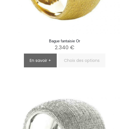
Bague fantaisie Or
2.340
€
En savoir +
Choix des options
Ce
produit
a
plusieurs
variations.
Les
options
peuvent
être
choisies
sur
la
page