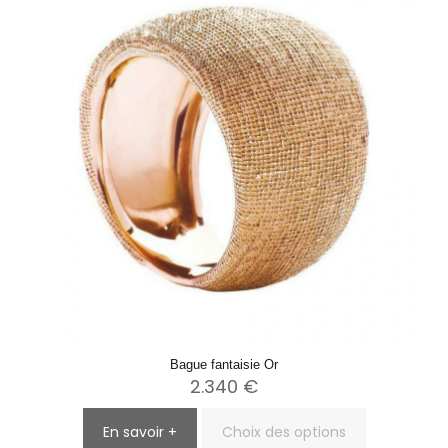
peuvent
être
choisies
sur
la
page
du
produit
Bague fantaisie Or
2.340
€
En savoir +
Choix des options
Ce