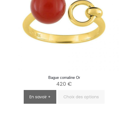
page
du
produit
Bague cornaline Or
420
€
En savoir +
Choix des options
Ce
produit
a
plusieurs
variations.
Les