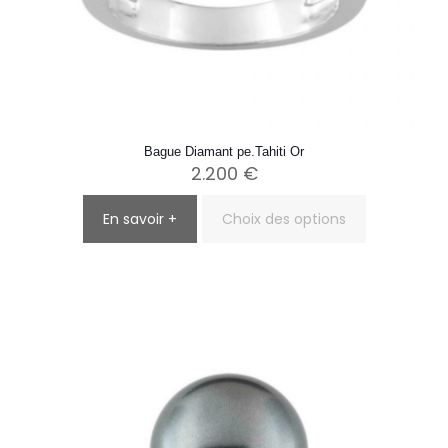
Bague Diamant pe.Tahiti Or
2.200
€
En savoir +
Choix des options
Ce
produit
a
plusieurs
variations.
Les
options
peuvent
être
choisies
sur
la