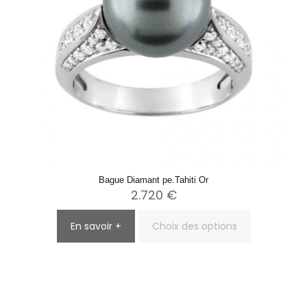
page
du
produit
Bague Diamant pe.Tahiti Or
2.720
€
En savoir +
Choix des options
Ce
produit
a
plusieurs
variations.
Les