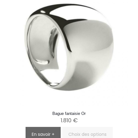
peuvent
être
choisies
sur
la
page
du
produit
Bague fantaisie Or
1.810
€
En savoir +
Choix des options
Ce