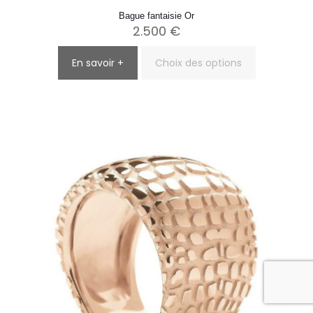
Bague fantaisie Or
2.500
€
En savoir +
Choix des options
Ce
produit
a
plusieurs
variations.
Les
options
peuvent
être
choisies
sur
la
page
du
produit