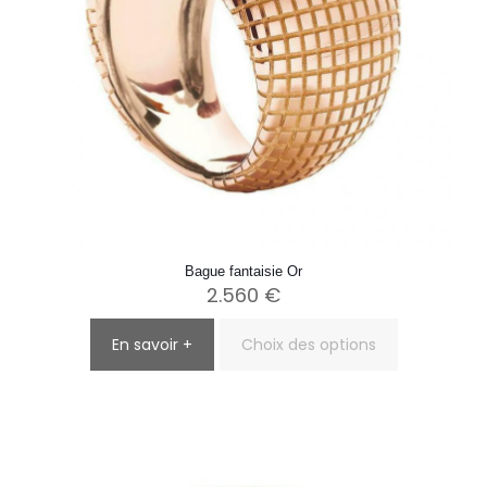
du
produit
Bague fantaisie Or
2.560
€
En savoir +
Choix des options
Ce
produit
a
plusieurs
variations.
Les
options