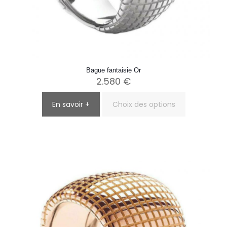
Bague fantaisie Or
2.580
€
En savoir +
Choix des options
Ce
produit
a
plusieurs
variations.
Les
options
peuvent
être
choisies
sur
la
page