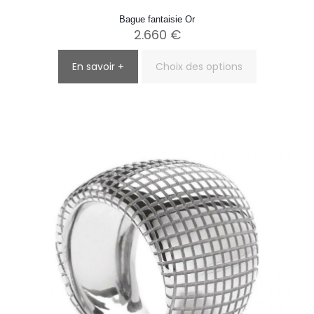
Bague fantaisie Or
2.660
€
En savoir +
Choix des options
Ce
produit
a
plusieurs
variations.
Les
options
peuvent
être
choisies
sur
la
page
du
produit