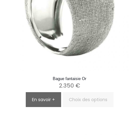
du
produit
Bague fantaisie Or
2.350
€
En savoir +
Choix des options
Ce
produit
a
plusieurs
variations.
Les
options