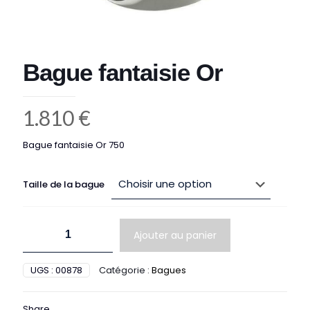
Bague fantaisie Or
1.810
€
Bague fantaisie Or 750
Taille de la bague
quantité
Ajouter au panier
de
Bague
fantaisie
UGS :
00878
Catégorie :
Bagues
Or
Share