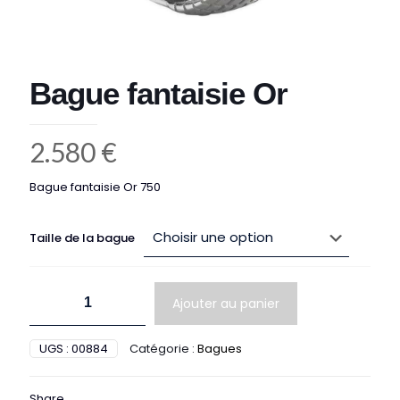
Bague fantaisie Or
2.580
€
Bague fantaisie Or 750
Taille de la bague
quantité
Ajouter au panier
de
Bague
fantaisie
UGS :
00884
Catégorie :
Bagues
Or
Share