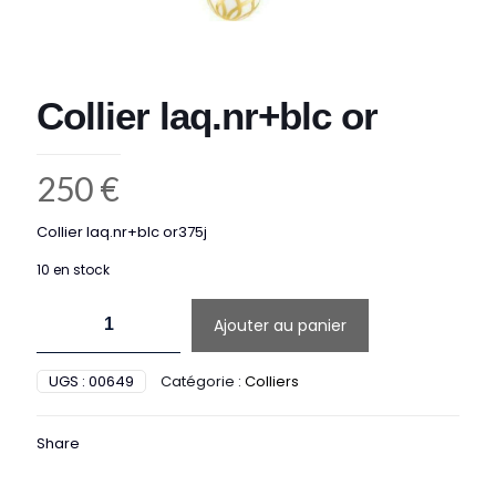
Collier laq.nr+blc or
250
€
Collier laq.nr+blc or375j
10 en stock
quantité
Ajouter au panier
de
Collier
laq.nr+blc
UGS :
00649
Catégorie :
Colliers
or
Share