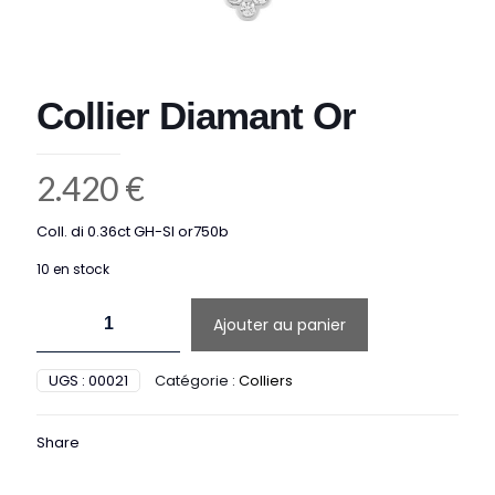
Collier Diamant Or
2.420
€
Coll. di 0.36ct GH-SI or750b
10 en stock
quantité
Ajouter au panier
de
Collier
Diamant
UGS :
00021
Catégorie :
Colliers
Or
Share