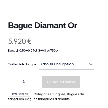
Bague Diamant Or
5.920
€
Bag. di 0.50+0.07ct G-VS or750b
Taille de la bague
quantité
Ajouter au panier
de
Bague
Diamant
UGS :
01378
Catégories :
Bagues
,
Bagues de
Or
fiançailles
,
Bagues fiançailles diamants