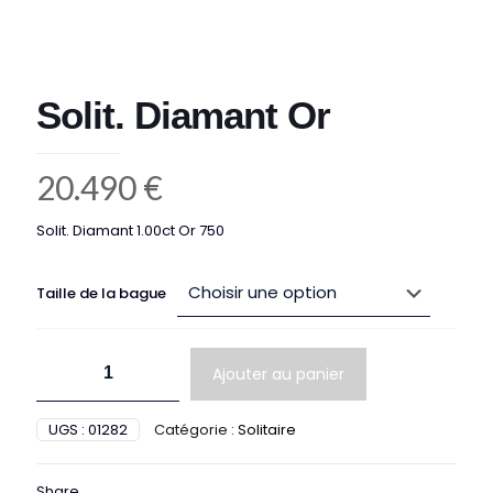
Solit. Diamant Or
20.490
€
Solit. Diamant 1.00ct Or 750
Taille de la bague
quantité
Ajouter au panier
de
Solit.
Diamant
UGS :
01282
Catégorie :
Solitaire
Or
Share