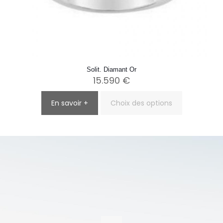
Solit. Diamant Or
15.590
€
En savoir +
Choix des options
Ce
produit
a
plusieurs
variations.
Les
options
peuvent
être
choisies
sur
la
page