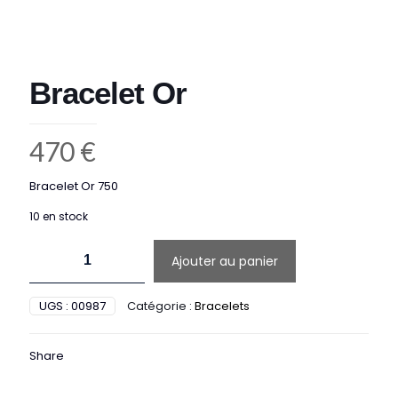
Bracelet Or
470
€
Bracelet Or 750
10 en stock
quantité
Ajouter au panier
de
Bracelet
Or
UGS :
00987
Catégorie :
Bracelets
Share