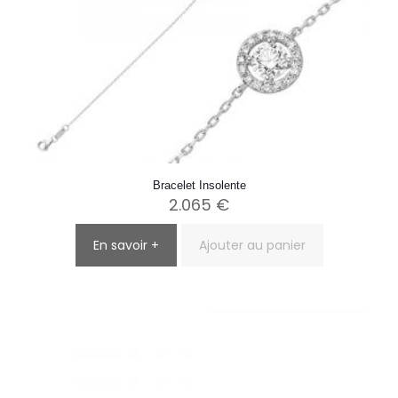
Bracelet Insolente
2.065
€
En savoir +
Ajouter au panier