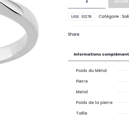
Ajouter
de
Solit
Catégorie :
Sol
UGS :
01276
Diamant
Or
Share
Informations complément
Poids du Métal
Pierre
Metal
Poids de la pierre
Taille