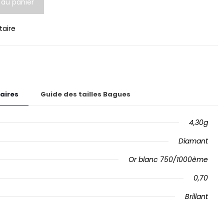
 au panier
itaire
aires
Guide des tailles Bagues
4,30g
Diamant
Or blanc 750/1000ème
0,70
Brillant