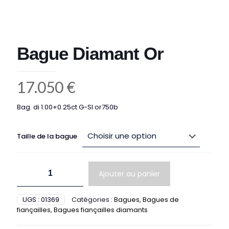
Bague Diamant Or
17.050
€
Bag. di 1.00+0.25ct G-SI or750b
Taille de la bague
quantité
Ajouter au panier
de
Bague
Diamant
UGS :
01369
Catégories :
Bagues
,
Bagues de
Or
fiançailles
,
Bagues fiançailles diamants