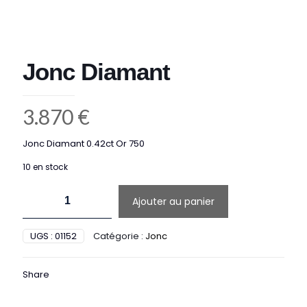
Jonc Diamant
3.870
€
Jonc Diamant 0.42ct Or 750
10 en stock
quantité
Ajouter au panier
de
Jonc
Diamant
UGS :
01152
Catégorie :
Jonc
Share