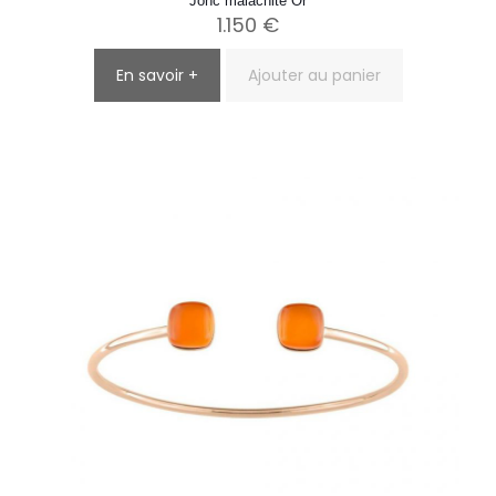
Jonc malachite Or
1.150
€
En savoir +
Ajouter au panier