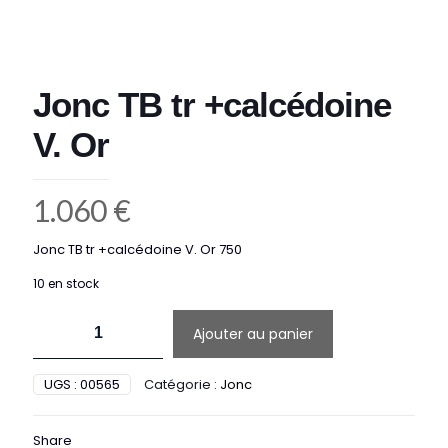
Jonc TB tr +calcédoine
V. Or
1.060
€
Jonc TB tr +calcédoine V. Or 750
10 en stock
quantité
Ajouter au panier
de
Jonc
TB
UGS :
00565
Catégorie :
Jonc
tr
+calcédoine
V.
Share