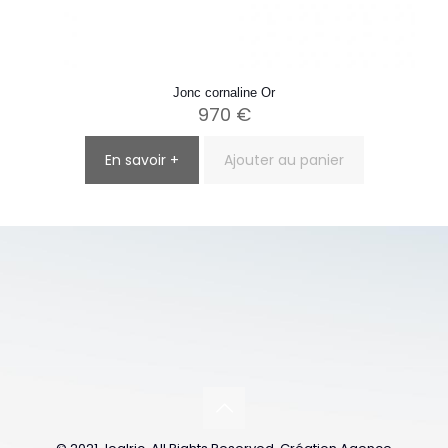
Jonc cornaline Or
970
€
En savoir +
Ajouter au panier