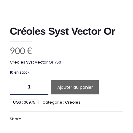
Créoles Syst Vector Or
900
€
Créoles Syst Vector Or 750
10 en stock
quantité
Ajouter au panier
de
Créoles
Syst
UGS :
00975
Catégorie :
Créoles
Vector
Or
Share