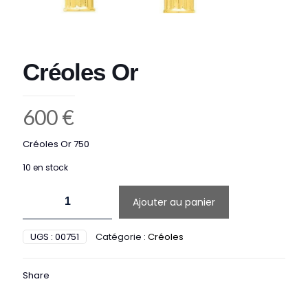
Créoles Or
600
€
Créoles Or 750
10 en stock
quantité
Ajouter au panier
de
Créoles
Or
UGS :
00751
Catégorie :
Créoles
Share