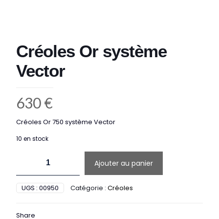
Créoles Or système
Vector
630
€
Créoles Or 750 système Vector
10 en stock
quantité
Ajouter au panier
de
Créoles
Or
UGS :
00950
Catégorie :
Créoles
système
Vector
Share