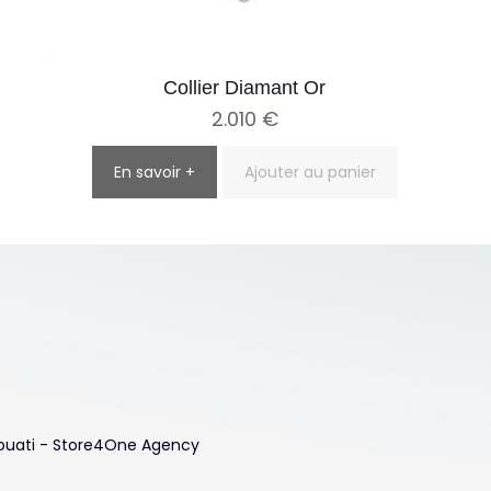
Collier Diamant Or
2.010
€
En savoir +
Ajouter au panier
 Touati - Store4One Agency