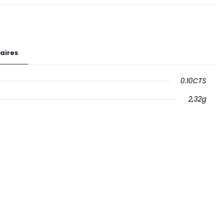
aires
0.10CTS
2,32g