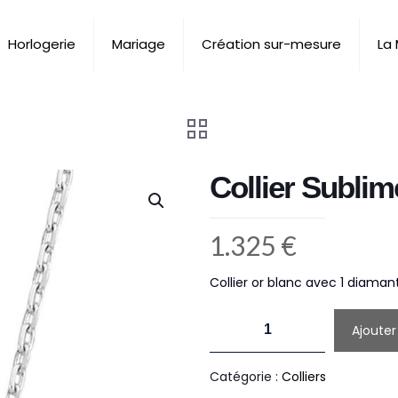
Horlogerie
Mariage
Création sur-mesure
La
Collier Sublim
1.325
€
Collier or blanc avec 1 diama
quantité
Ajouter
de
Collier
Catégorie :
Colliers
Sublime