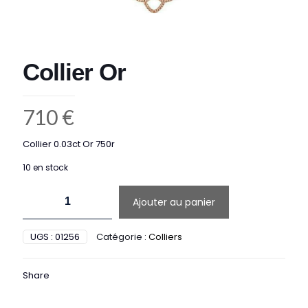
Collier Or
710
€
Collier 0.03ct Or 750r
10 en stock
quantité
Ajouter au panier
de
Collier
Or
UGS :
01256
Catégorie :
Colliers
Share