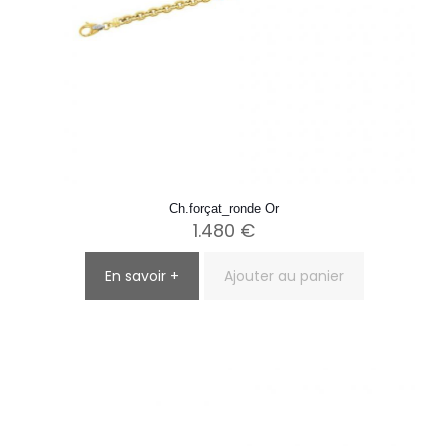
Ch.forçat_ronde Or
1.480
€
En savoir +
Ajouter au panier