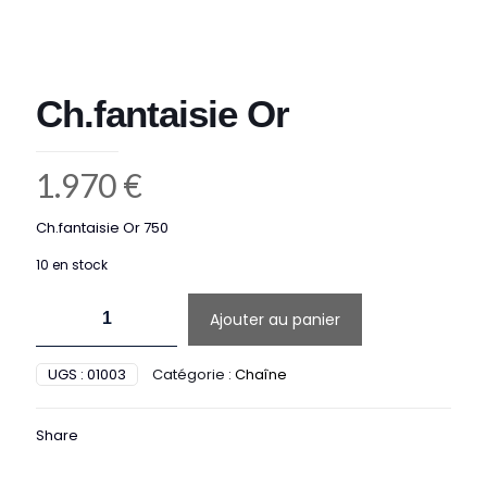
Ch.fantaisie Or
1.970
€
Ch.fantaisie Or 750
10 en stock
quantité
Ajouter au panier
de
Ch.fantaisie
Or
UGS :
01003
Catégorie :
Chaîne
Share