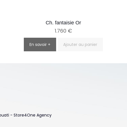
Ch. fantaisie Or
1.760
€
En savoir +
Ajouter au panier
 Touati - Store4One Agency