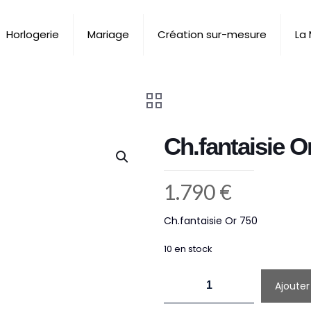
Horlogerie
Mariage
Création sur-mesure
La
Ch.fantaisie O
1.790
€
Ch.fantaisie Or 750
10 en stock
quantité
Ajouter
de
Ch.fantaisie