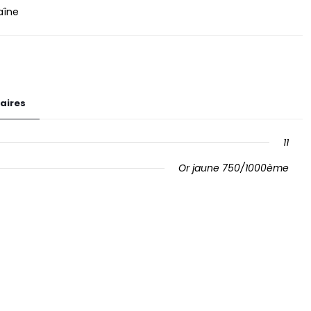
aîne
aires
11
Or jaune 750/1000ème