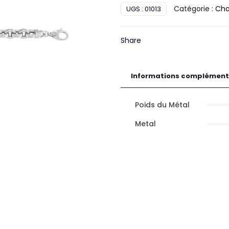
Catégorie :
Cha
UGS :
01013
Or
Share
Informations complément
Poids du Métal
Metal