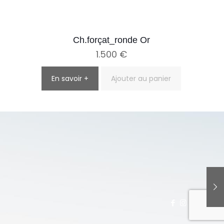
Ch.forçat_ronde Or
1.500
€
En savoir +
Ajouter au panier