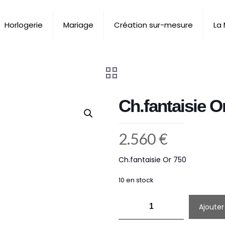
Horlogerie
Mariage
Création sur-mesure
La
Ch.fantaisie O
2.560
€
Ch.fantaisie Or 750
10 en stock
quantité
Ajouter
de
Ch.fantaisie