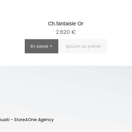
Ch.fantaisie Or
2.620
€
En savoir +
Ajouter au panier
 Touati - Store4One Agency