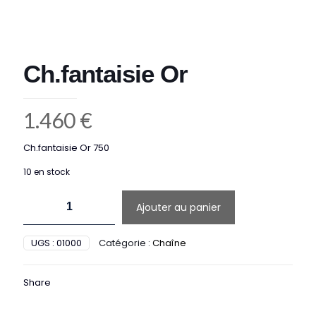
Ch.fantaisie Or
1.460
€
Ch.fantaisie Or 750
10 en stock
quantité
Ajouter au panier
de
Ch.fantaisie
Or
UGS :
01000
Catégorie :
Chaîne
Share