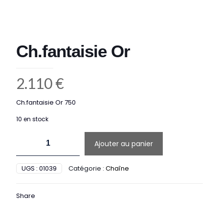
Ch.fantaisie Or
2.110
€
Ch.fantaisie Or 750
10 en stock
quantité
Ajouter au panier
de
Ch.fantaisie
Or
UGS :
01039
Catégorie :
Chaîne
Share