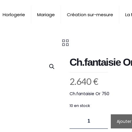
Horlogerie
Mariage
Création sur-mesure
La
Ch.fantaisie O
2.640
€
Ch.fantaisie Or 750
10 en stock
quantité
Ajouter
de
Ch.fantaisie