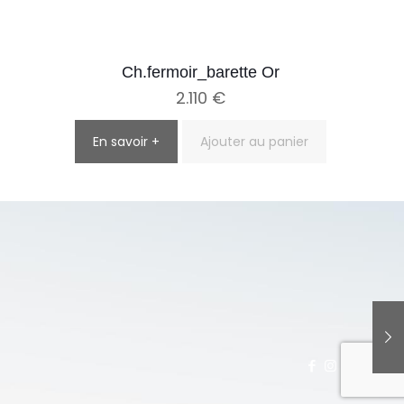
Ch.fermoir_barette Or
2.110
€
En savoir +
Ajouter au panier