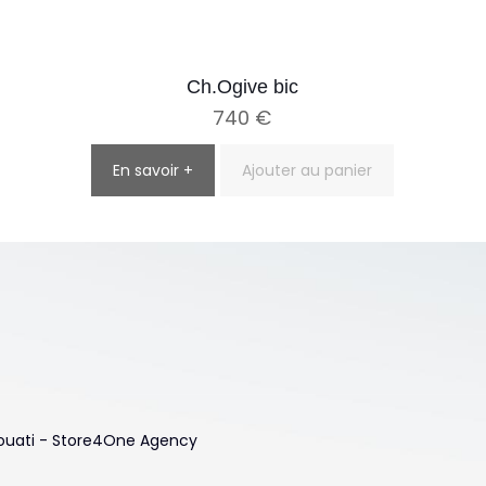
Ch.Ogive bic
740
€
En savoir +
Ajouter au panier
 Touati - Store4One Agency