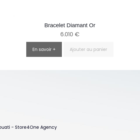
Bracelet Diamant Or
6.010
€
En savoir +
Ajouter au panier
 Touati - Store4One Agency