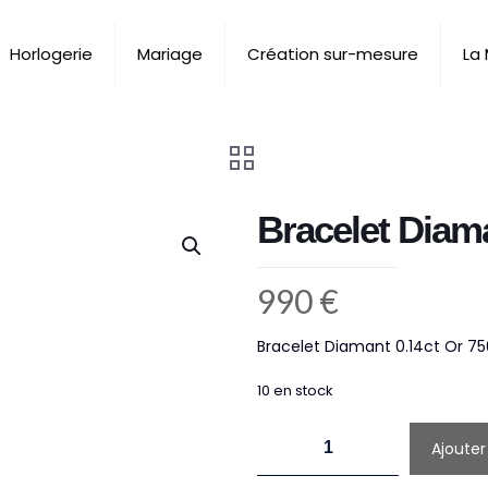
Horlogerie
Mariage
Création sur-mesure
La
Bracelet Diam
990
€
Bracelet Diamant 0.14ct Or 75
10 en stock
quantité
Ajouter
de
Bracelet