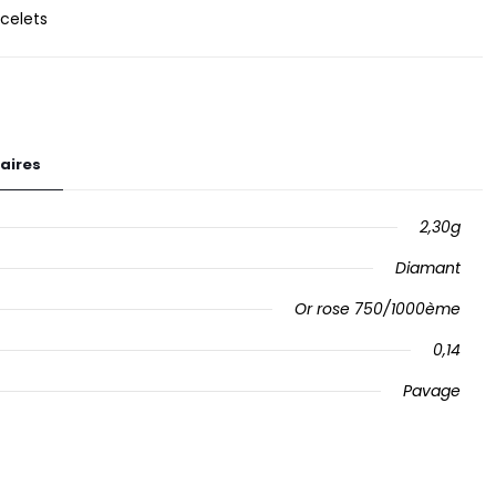
celets
aires
2,30g
Diamant
Or rose 750/1000ème
0,14
Pavage