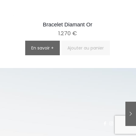
Bracelet Diamant Or
1.270
€
En savoir +
Ajouter au panier