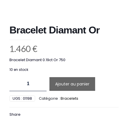
Bracelet Diamant Or
1.460
€
Bracelet Diamant 0.19ct Or 750
10 en stock
quantité
Ajouter au panier
de
Bracelet
Diamant
UGS :
01198
Catégorie :
Bracelets
Or
Share