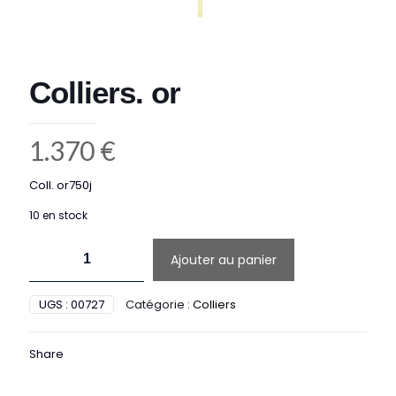
Colliers. or
1.370
€
Coll. or750j
10 en stock
quantité
Ajouter au panier
de
Colliers.
or
UGS :
00727
Catégorie :
Colliers
Share