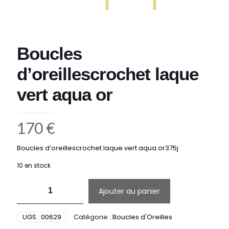
Boucles
d’oreillescrochet laque
vert aqua or
170
€
Boucles d’oreillescrochet laque vert aqua or375j
10 en stock
quantité
Ajouter au panier
de
Boucles
d'oreillescrochet
UGS :
00629
Catégorie :
Boucles d'Oreilles
laque