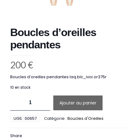
Boucles d’oreilles
pendantes
200
€
Boucles d’oreilles pendantes laq.blc_ivoi or375r
10 en stock
quantité
Ajouter au panier
de
Boucles
d'oreilles
UGS :
00657
Catégorie :
Boucles d'Oreilles
pendantes
Share