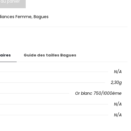
 au panier
lliances Femme
,
Bagues
aires
Guide des tailles Bagues
N/A
2,30g
Or blanc 750/1000ème
N/A
N/A