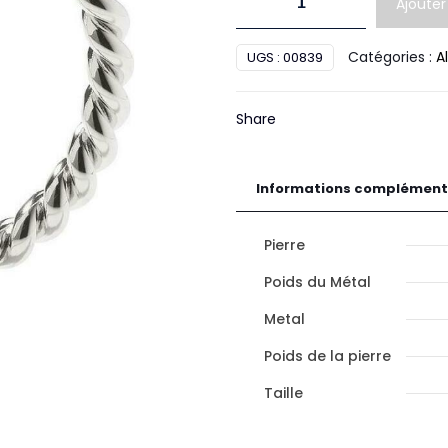
Ajouter
de
Bague
Catégories :
A
UGS :
00839
PM
Or
Share
Informations complément
Pierre
Poids du Métal
Metal
Poids de la pierre
Taille