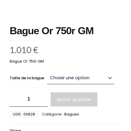
Bague Or 750r GM
1.010
€
Bague Or 750r GM
Taille de la bague
quantité
Ajouter au panier
de
Bague
Or
UGS :
00828
Catégorie :
Bagues
750r
GM
Share