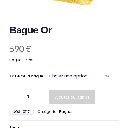
Bague Or
590
€
Bague Or 750
Taille de la bague
quantité
Ajouter au panier
de
Bague
Or
UGS :
01171
Catégorie :
Bagues
Share