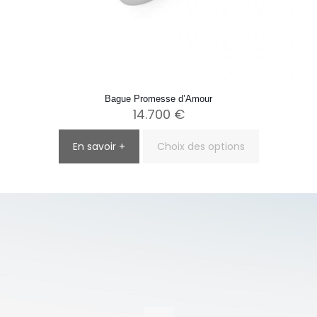
Bague Promesse d’Amour
14.700
€
En savoir +
Choix des options
Ce
produit
a
plusieurs
variations.
Les
options
peuvent
être
choisies
sur
la
page