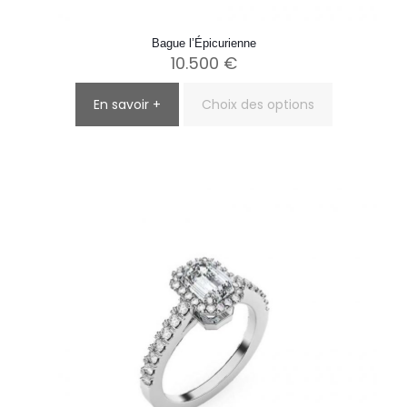
Bague l’Épicurienne
10.500
€
En savoir +
Choix des options
Ce
produit
a
plusieurs
variations.
Les
options
peuvent
être
choisies
sur
la
page
du
produit