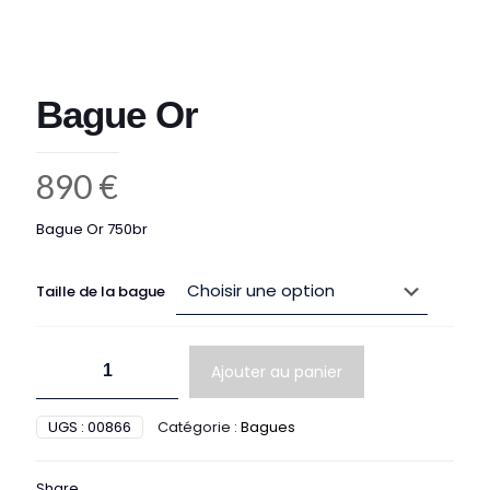
Bague Or
890
€
Bague Or 750br
Taille de la bague
quantité
Ajouter au panier
de
Bague
Or
UGS :
00866
Catégorie :
Bagues
Share