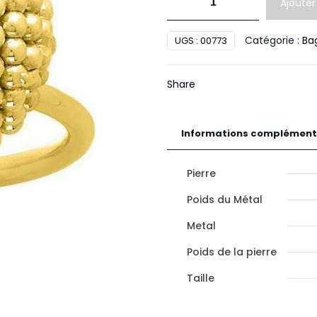
Ajouter
de
Bague
Catégorie :
Ba
UGS :
00773
Or
Share
Informations complément
Pierre
Poids du Métal
Metal
Poids de la pierre
Taille