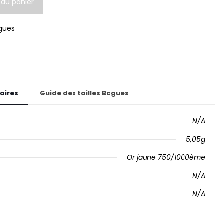
 au panier
gues
aires
Guide des tailles Bagues
N/A
5,05g
Or jaune 750/1000ème
N/A
N/A