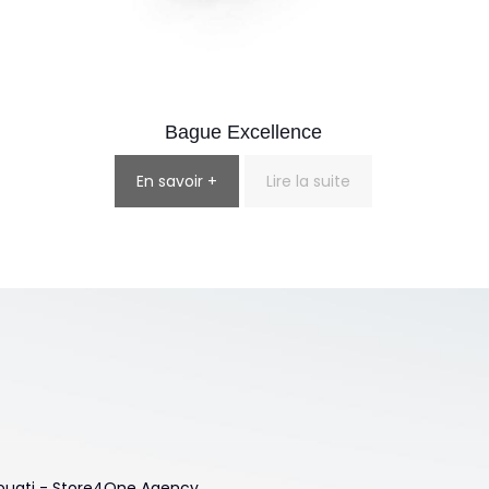
Bague Excellence
En savoir +
Lire la suite
 Touati - Store4One Agency