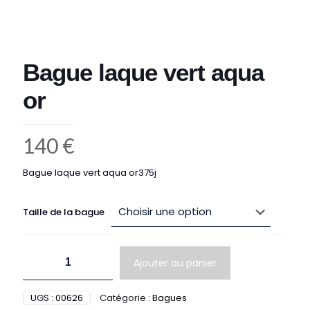
Bague laque vert aqua
or
140
€
Bague laque vert aqua or375j
Taille de la bague
quantité
Ajouter au panier
de
Bague
laque
UGS :
00626
Catégorie :
Bagues
vert