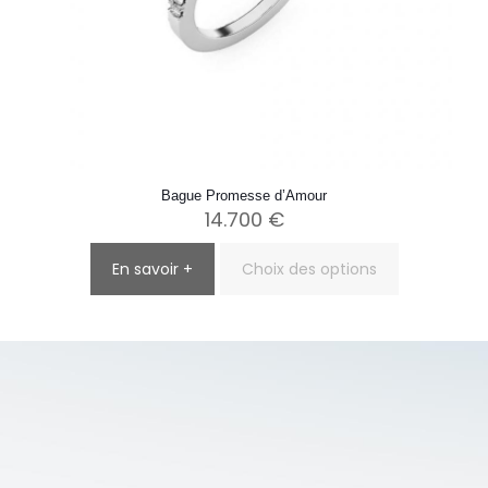
Bague Promesse d’Amour
14.700
€
En savoir +
Choix des options
Ce
produit
a
plusieurs
variations.
Les
options
peuvent
être
choisies
sur