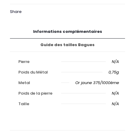
aqua
or
Share
Informations complémentaires
Guide des tailles Bagues
Pierre
N/A
Poids du Métal
0,75g
Metal
Or jaune 375/1000ème
Poids de la pierre
N/A
Taille
N/A