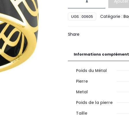
Ajouter
de
Bague
Catégorie :
Ba
UGS :
00605
laq.noire
or
Share
Informations complément
Poids du Métal
Pierre
Metal
Poids de la pierre
Taille