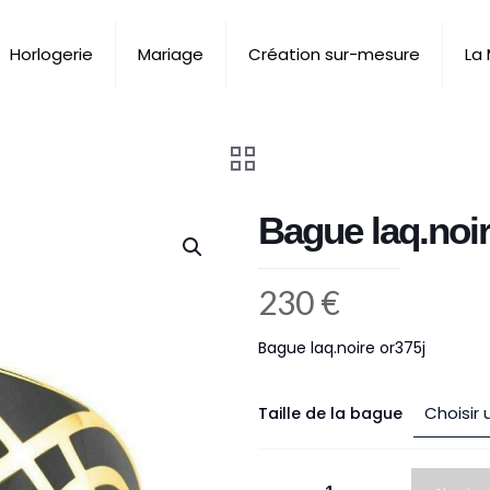
Horlogerie
Mariage
Création sur-mesure
La
Bague laq.noir
230
€
Bague laq.noire or375j
Taille de la bague
quantité