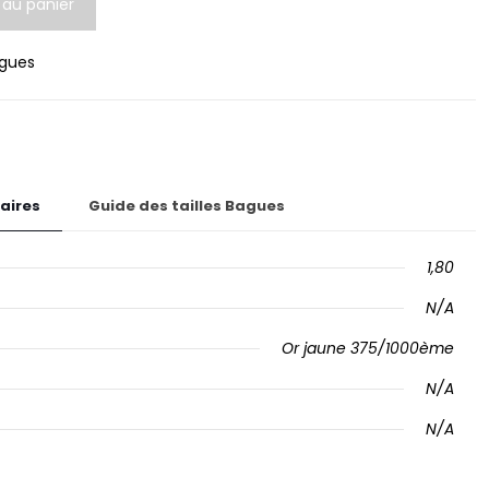
 au panier
gues
aires
Guide des tailles Bagues
1,80
N/A
Or jaune 375/1000ème
N/A
N/A