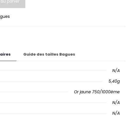
 au panier
gues
aires
Guide des tailles Bagues
N/A
5,40g
Or jaune 750/1000ème
N/A
N/A