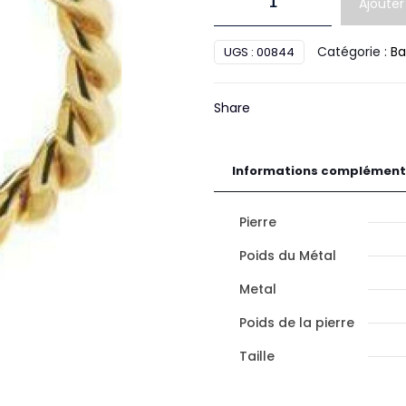
Ajouter
de
Bague
Catégorie :
Ba
UGS :
00844
GM
Or
Share
Informations complément
Pierre
Poids du Métal
Metal
Poids de la pierre
Taille