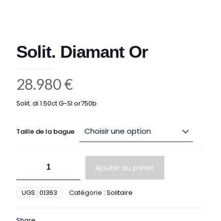
Solit. Diamant Or
28.980
€
Solit. di 1.50ct G-SI or750b
Taille de la bague
quantité
Ajouter au panier
de
Solit.
Diamant
UGS :
01363
Catégorie :
Solitaire
Or
Share