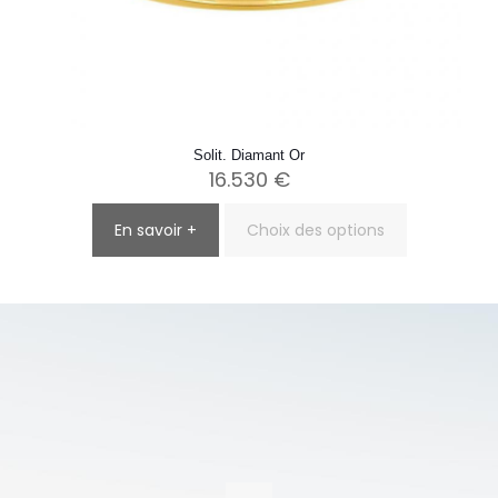
Solit. Diamant Or
16.530
€
En savoir +
Choix des options
Ce
produit
a
plusieurs
variations.
Les
options
peuvent
être
choisies
sur
la
page