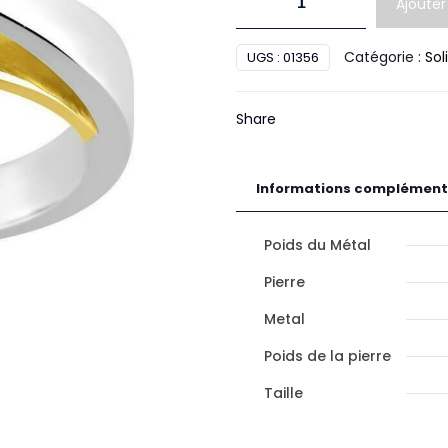
Ajouter
de
Solit.
Catégorie :
Sol
UGS :
01356
Diamant
Or
Share
Informations complément
Poids du Métal
Pierre
Metal
Poids de la pierre
Taille