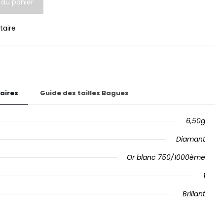
 au panier
itaire
aires
Guide des tailles Bagues
6,50g
Diamant
Or blanc 750/1000ème
1
Brillant