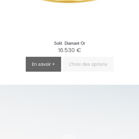
Solit. Diamant Or
16.530
€
En savoir +
Choix des options
Ce
produit
a
plusieurs
variations.
Les
options
peuvent
être
choisies
sur
la
page