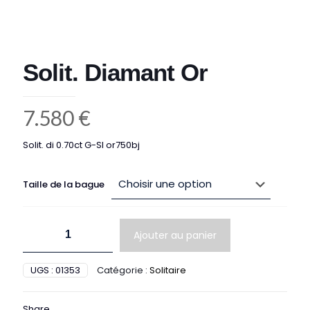
Solit. Diamant Or
7.580
€
Solit. di 0.70ct G-SI or750bj
Taille de la bague
quantité
Ajouter au panier
de
Solit.
Diamant
UGS :
01353
Catégorie :
Solitaire
Or
Share