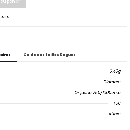
 au panier
itaire
aires
Guide des tailles Bagues
6,40g
Diamant
Or jaune 750/1000ème
1,50
Brillant