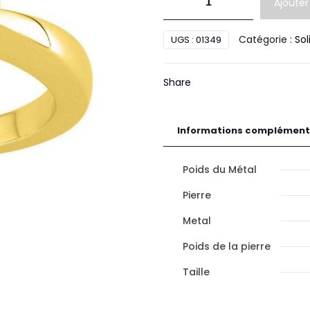
Ajouter
de
Solit.
Catégorie :
Sol
UGS :
01349
Diamant
Or
Share
Informations complément
Poids du Métal
Pierre
Metal
Poids de la pierre
Taille