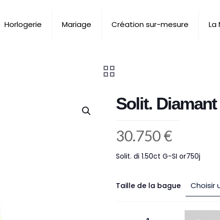
Horlogerie
Mariage
Création sur-mesure
La
Solit. Diamant
30.750
€
Solit. di 1.50ct G-SI or750j
Taille de la bague
quantité