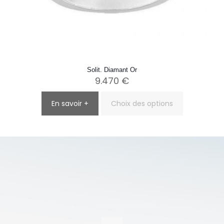
Solit. Diamant Or
9.470
€
En savoir +
Choix des options
Ce
produit
a
plusieurs
variations.
Les
options
peuvent
être
choisies
sur
la
page