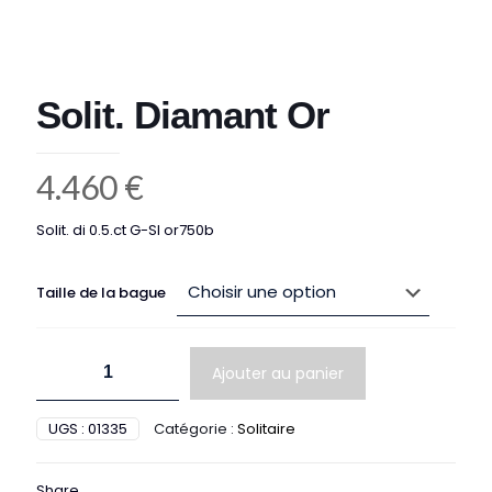
Solit. Diamant Or
4.460
€
Solit. di 0.5.ct G-SI or750b
Taille de la bague
quantité
Ajouter au panier
de
Solit.
Diamant
UGS :
01335
Catégorie :
Solitaire
Or
Share