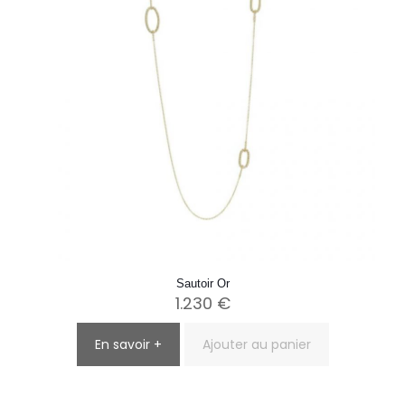
Sautoir Or
1.230
€
En savoir +
Ajouter au panier