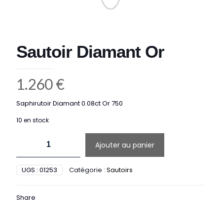
Sautoir Diamant Or
1.260
€
Saphirutoir Diamant 0.08ct Or 750
10 en stock
quantité
Ajouter au panier
de
Sautoir
Diamant
UGS :
01253
Catégorie :
Sautoirs
Or
Share