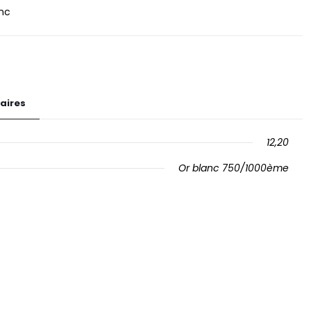
nc
aires
12,20
Or blanc 750/1000ème