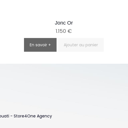
Jonc Or
1.150
€
En savoir +
Ajouter au panier
 Touati - Store4One Agency