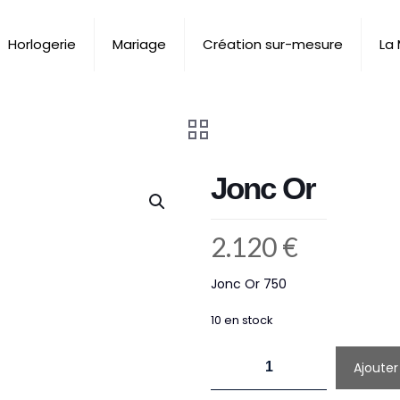
Horlogerie
Mariage
Création sur-mesure
La
Jonc Or
2.120
€
Jonc Or 750
10 en stock
quantité
Ajouter
de
Jonc