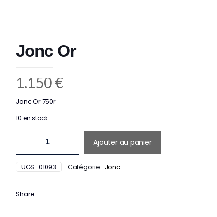
Jonc Or
1.150
€
Jonc Or 750r
10 en stock
quantité
Ajouter au panier
de
Jonc
Or
UGS :
01093
Catégorie :
Jonc
Share