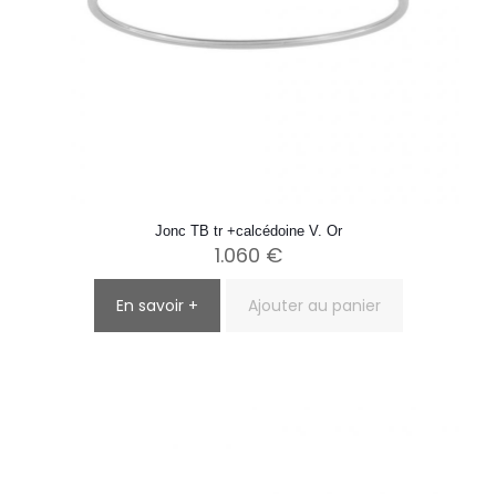
Jonc TB tr +calcédoine V. Or
1.060
€
En savoir +
Ajouter au panier