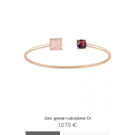
Jonc grenat+calcédoine Or
1.070
€