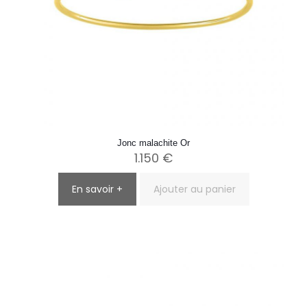
Jonc malachite Or
1.150
€
En savoir +
Ajouter au panier