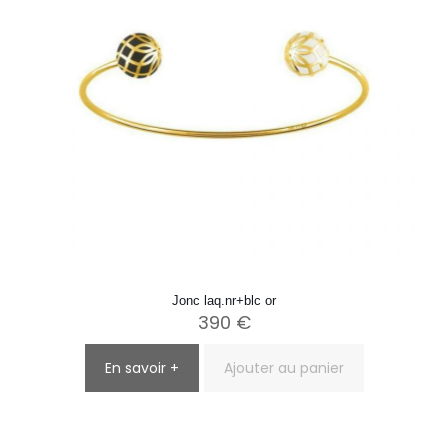
Jonc laq.nr+blc or
390
€
En savoir +
Ajouter au panier