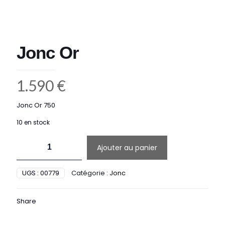
Jonc Or
1.590
€
Jonc Or 750
10 en stock
quantité
Ajouter au panier
de
Jonc
Or
UGS :
00779
Catégorie :
Jonc
Share