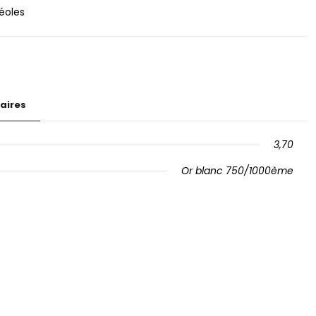
éoles
aires
3,70
Or blanc 750/1000ème