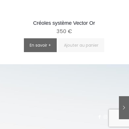
Créoles système Vector Or
350
€
En savoir +
Ajouter au panier