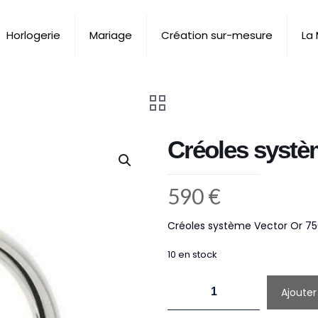
Horlogerie
Mariage
Création sur-mesure
La
Créoles systè
590
€
Créoles système Vector Or 7
10 en stock
quantité
Ajouter
de
Créoles