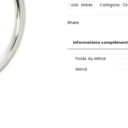
Catégorie :
Cr
UGS :
00946
système
Vector
Or
Share
Informations complément
Poids du Métal
Metal