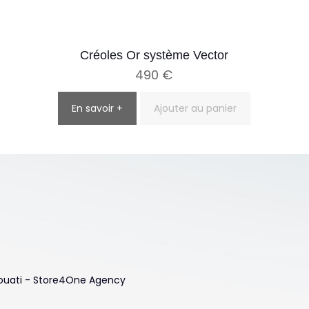
Créoles Or système Vector
490
€
En savoir +
Ajouter au panier
 Touati - Store4One Agency