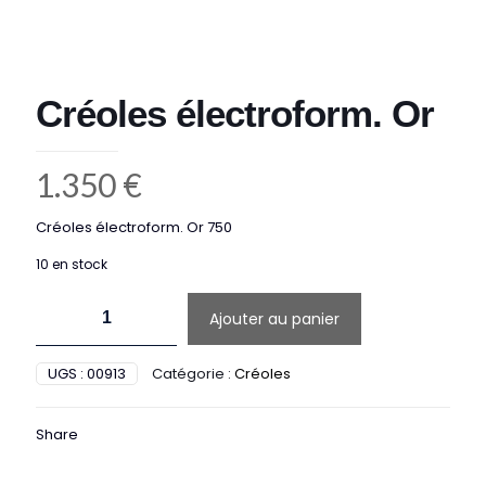
Créoles électroform. Or
1.350
€
Créoles électroform. Or 750
10 en stock
quantité
Ajouter au panier
de
Créoles
électroform.
UGS :
00913
Catégorie :
Créoles
Or
Share