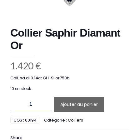
Collier Saphir Diamant
Or
1.420
€
Coll. sa di 0.14ct GH-SI or750b
10 en stock
quantité
Ajouter au panier
de
Collier
Saphir
UGS :
00194
Catégorie :
Colliers
Diamant
Or
Share