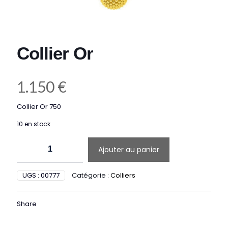
Collier Or
1.150
€
Collier Or 750
10 en stock
quantité
Ajouter au panier
de
Collier
Or
UGS :
00777
Catégorie :
Colliers
Share