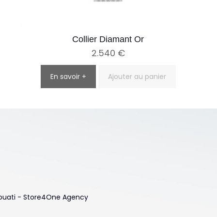
Collier Diamant Or
2.540
€
En savoir +
Ajouter au panier
 Touati - Store4One Agency