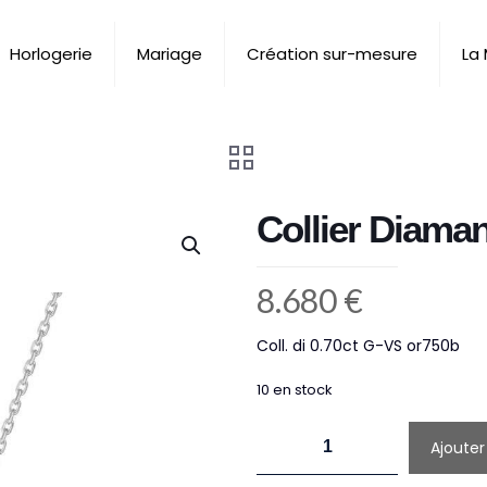
Horlogerie
Mariage
Création sur-mesure
La
Collier Diaman
8.680
€
Coll. di 0.70ct G-VS or750b
10 en stock
quantité
Ajouter
de
Collier