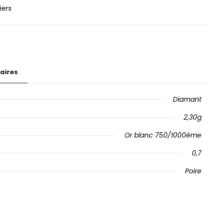
iers
aires
Diamant
2,30g
Or blanc 750/1000ème
0,7
Poire